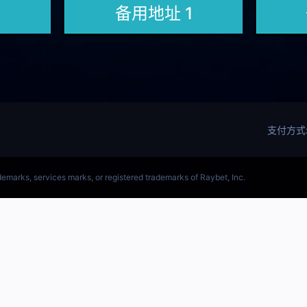
联盟(LOL)MSI决赛官方网站-全球领