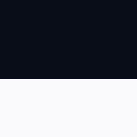
跳
至
内
容
首页–雷竞技官方-中国英雄联盟