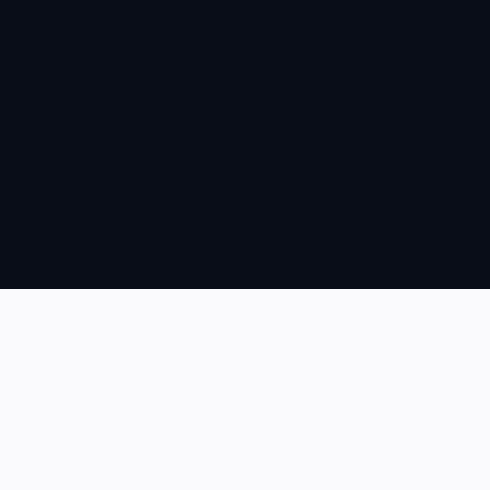
跳
至
内
容
首页–雷竞技官方-中国英雄联盟