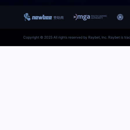
跳
至
内
首页–雷竞技官方-中国英雄
容