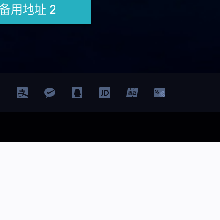
先的电竞赛事平台