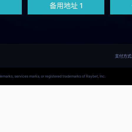
联盟(LOL)MSI决赛官方网站-全球领