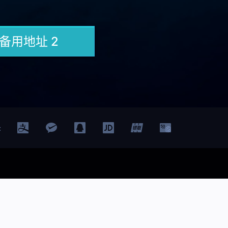
先的电竞赛事平台